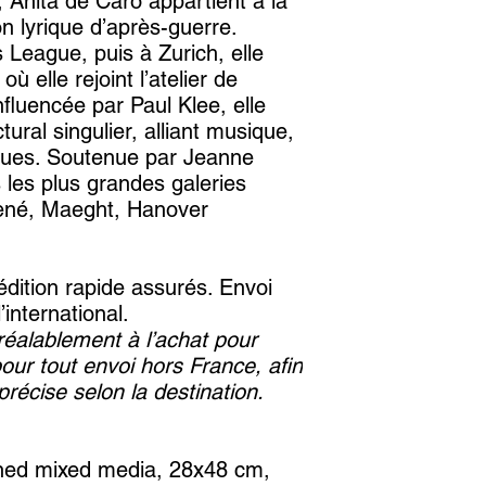
Anita de Caro appartient à la
on lyrique d’après-guerre.
 League, puis à Zurich, elle
où elle rejoint l’atelier de
nfluencée par Paul Klee, elle
ural singulier, alliant musique,
ques. Soutenue par Jeanne
 les plus grandes galeries
ené, Maeght, Hanover
dition rapide assurés. Envoi
international.
éalablement à l’achat pour
pour tout envoi hors France, afin
précise selon la destination.
gned mixed media, 28x48 cm,