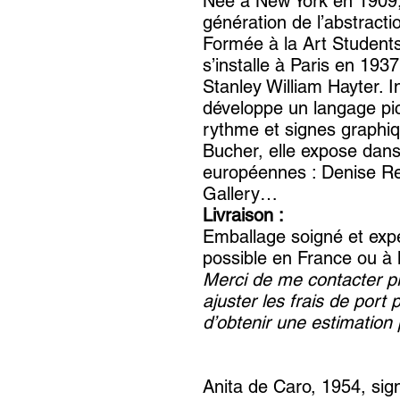
Née à New York en 1909, 
génération de l’abstracti
Formée à la Art Students
s’installe à Paris en 1937 
Stanley William Hayter. I
développe un langage pict
rythme et signes graphi
Bucher, elle expose dans
européennes : Denise R
Gallery…
Livraison :
Emballage soigné et expé
possible en France ou à l’
Merci de me contacter pr
ajuster les frais de port 
d’obtenir une estimation 
Anita de Caro, 1954, si