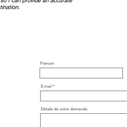
 so I can provide an accurate
ination.
Prénom
E-mail
Détails de votre demande