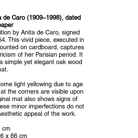
ta de Caro (1909–1998), dated
paper
ition by Anita de Caro, signed
4. This vivid piece, executed in
ounted on cardboard, captures
icism of her Parisian period. It
 a simple yet elegant oak wood
mat.
Some light yellowing due to age
at the corners are visible upon
ginal mat also shows signs of
hese minor imperfections do not
aesthetic appeal of the work.
8 cm
46 x 66 cm