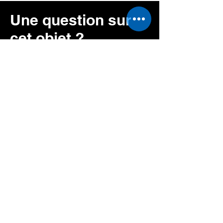
Une question sur
cet objet ?
06 63 26 24 99
Prénom
NOM
E-mail