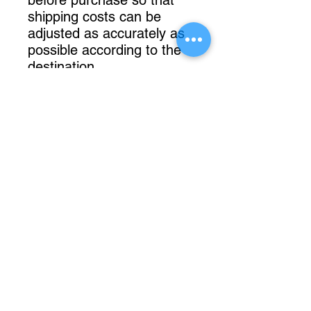
before purchase so that
shipping costs can be
adjusted as accurately as
possible according to the
destination.
Une question sur
cet objet ?
06 63 26 24 99
Prénom