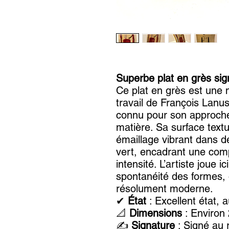
Superbe plat en grès si
Ce plat en grès est une 
travail de François Lanu
connu pour son approche 
matière. Sa surface text
émaillage vibrant dans d
vert, encadrant une comp
intensité. L’artiste joue 
spontanéité des formes, o
résolument moderne.
✔
État
: Excellent état, a
📐
Dimensions
: Environ
✍
Signature
: Signé au 