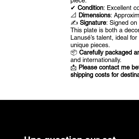
piece.
✔
Condition
: Excellent c
📐
Dimensions
: Approxim
✍
Signature
: Signed on
This plate is both a deco
Lanusé’s talent, ideal for
unique pieces.
📦
Carefully packaged an
and internationally.
📩
Please contact me bef
shipping costs for destin