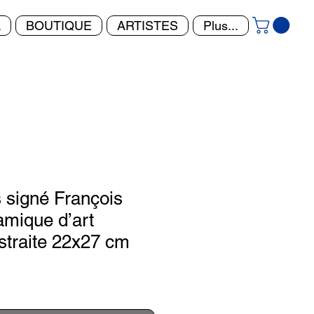
L
BOUTIQUE
ARTISTES
Plus...
s signé François
mique d’art
straite 22x27 cm