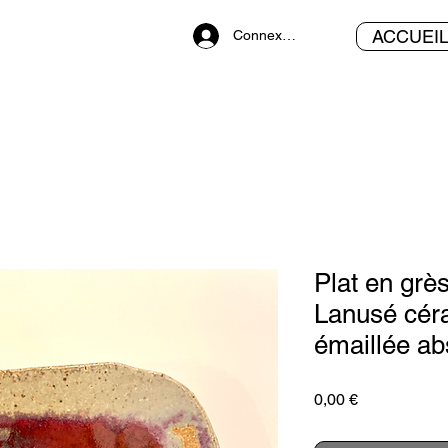
ACCUEI
Connexion
Plat en grè
Lanusé céra
émaillée ab
Prix
0,00 €