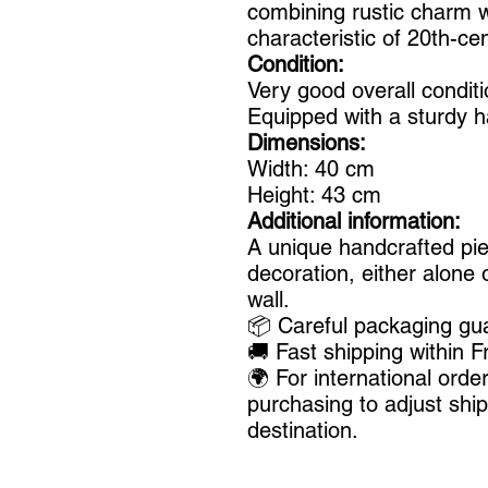
combining rustic charm wi
characteristic of 20th-ce
Condition:
Very good overall conditi
Equipped with a sturdy 
Dimensions:
Width: 40 cm
Height: 43 cm
Additional information:
A unique handcrafted piec
decoration, either alone 
wall.
📦 Careful packaging gua
🚚 Fast shipping within F
🌍 For international ord
purchasing to adjust shi
destination.