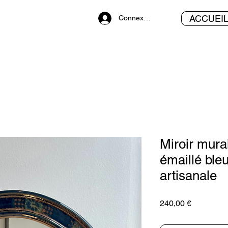
ACCUEI
Connexion
Miroir mural
émaillé ble
artisanale
Prix
240,00 €