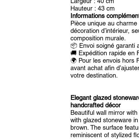
Largeur : 40 cm
Hauteur : 43 cm
Informations complément
Pièce unique au charme 
décoration d’intérieur, s
composition murale.
📦 Envoi soigné garanti 
🚚 Expédition rapide en Fr
🌍 Pour les envois hors 
avant achat afin d’ajuster
votre destination.
Elegant glazed stoneware
handcrafted décor
Beautiful wall mirror wit
with glazed stoneware in
brown. The surface featur
reminiscent of stylized f