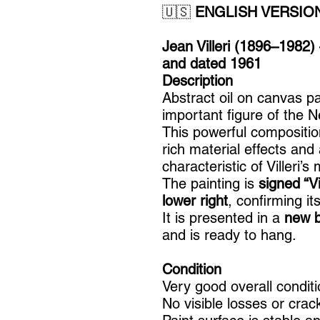
🇺🇸
ENGLISH VERSIO
Jean Villeri (1896–1982)
and dated 1961
Description
Abstract oil on canvas p
important figure of the N
This powerful compositio
rich material effects and 
characteristic of Villeri’
The painting is
signed “Vi
lower right
, confirming its
It is presented in a
new b
and is ready to hang.
Condition
Very good overall conditi
No visible losses or crac