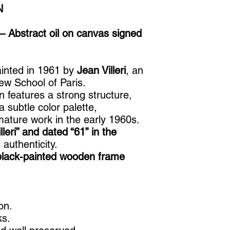
N
 – Abstract oil on canvas signed
ainted in 1961 by
Jean Villeri
, an
ew School of Paris.
n features a strong structure,
a subtle color palette,
s mature work in the early 1960s.
lleri” and dated “61” in the
 authenticity.
lack-painted wooden frame
on.
ks.