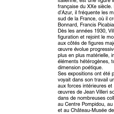
italienne, est une figure 
française du XXe siècle. I
d’Azur, il fréquente les m
sud de la France, où il 
Bonnard, Francis Picabi
Dès les années 1930, Vill
figuration et rejoint le
aux côtés de figures maj
œuvre évolue progressiv
plus en plus matérielle, i
éléments hétérogènes, t
dimension poétique.
Ses expositions ont été 
voyait dans son travail 
aux forces intérieures e
œuvres de Jean Villeri s
dans de nombreuses coll
au Centre Pompidou, au
et au Château-Musée de