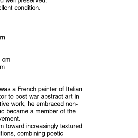
nd well preserved.
lent condition.
cm
5 cm
cm
was a French painter of Italian
tor to post-war abstract art in
rative work, he embraced non-
 and became a member of the
ement.
him toward increasingly textured
tions, combining poetic