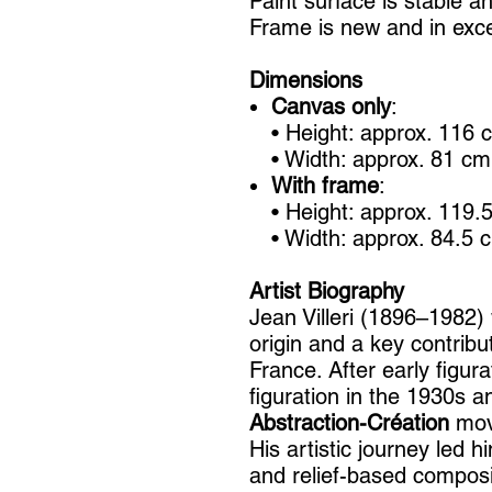
Paint surface is stable a
Frame is new and in excel
Dimensions
Canvas only
:
• Height: approx. 116 
• Width: approx. 81 cm
With frame
:
• Height: approx. 119.
• Width: approx. 84.5 
Artist Biography
Jean Villeri (1896–1982) 
origin and a key contribu
France. After early figu
figuration in the 1930s
Abstraction-Création
mov
His artistic journey led 
and relief-based composi