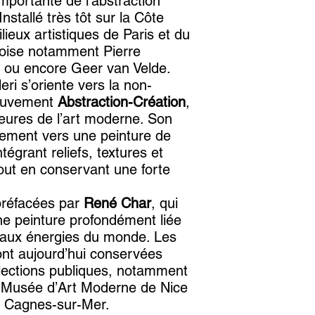
importante de l’abstraction
nstallé très tôt sur la Côte
ilieux artistiques de Paris et du
croise notamment Pierre
a ou encore Geer van Velde.
eri s’oriente vers la non-
 mouvement
Abstraction-Création
,
eures de l’art moderne. Son
ement vers une peinture de
ntégrant reliefs, textures et
out en conservant une forte
préfacées par
René Char
, qui
une peinture profondément liée
t aux énergies du monde. Les
ont aujourd’hui conservées
ections publiques, notamment
 Musée d’Art Moderne de Nice
 Cagnes-sur-Mer.