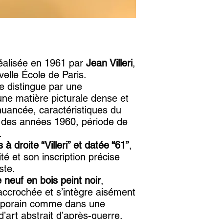
 réalisée en 1961 par
Jean Villeri
,
velle École de Paris.
e distingue par une
une matière picturale dense et
nuancée, caractéristiques du
ut des années 1960, période de
.
à droite “Villeri” et datée “61”
,
té et son inscription précise
ste.
 neuf en bois peint noir
,
 accrochée et s’intègre aisément
emporain comme dans une
d’art abstrait d’après-guerre.