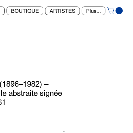
L
BOUTIQUE
ARTISTES
Plus...
i (1896–1982) –
ile abstraite signée
61