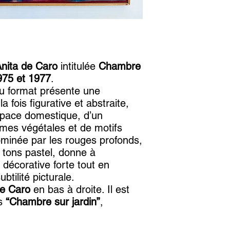
nita de Caro
intitulée
Chambre
975 et 1977
.
u format présente une
a fois figurative et abstraite,
space domestique, d’un
mes végétales et de motifs
dominée par les rouges profonds,
s tons pastel, donne à
décorative forte tout en
tilité picturale.
de Caro
en bas à droite. Il est
os
“Chambre sur jardin”
,