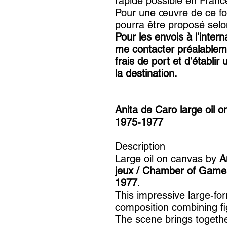
rapide possible en France 
Pour une œuvre de ce fo
pourra être proposé selon
Pour les envois à l’inter
me contacter préalablemen
frais de port et d’établir
la destination.
Anita de Caro large oil
1975-1977
Description
Large oil on canvas by
A
jeux / Chamber of Game
1977
.
This impressive large-fo
composition combining fi
The scene brings togeth