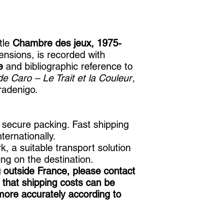
itle
Chambre des jeux, 1975-
ensions, is recorded with
e
and bibliographic reference to
de Caro – Le Trait et la Couleur
,
radenigo.
d secure packing. Fast shipping
ternationally.
k, a suitable transport solution
g on the destination.
g outside France, please contact
that shipping costs can be
more accurately according to