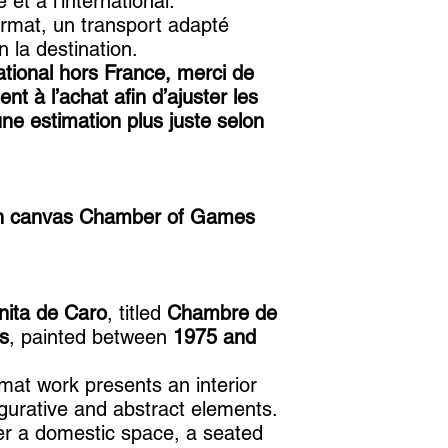
et à l’international.
rmat, un transport adapté
 la destination.
national hors France, merci de
t à l’achat afin d’ajuster les
 une estimation plus juste selon
 on canvas Chamber of Games
nita de Caro
, titled
Chambre de
s
, painted between
1975 and
rmat work presents an interior
gurative and abstract elements.
er a domestic space, a seated