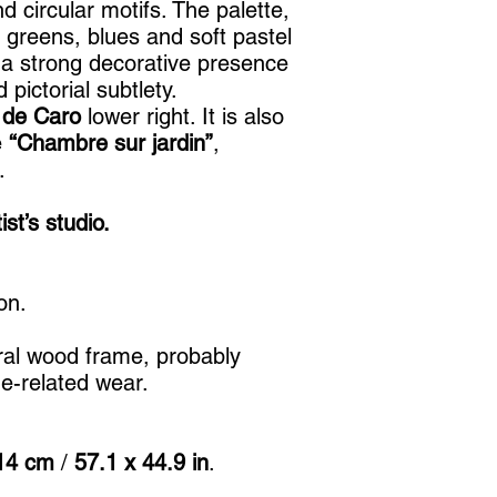
nd circular motifs. The palette,
greens, blues and soft pastel
g a strong decorative presence
 pictorial subtlety.
 de Caro
lower right. It is also
e
“Chambre sur jardin”
,
.
st’s studio.
on.
ral wood frame, probably
age-related wear.
14 cm
/
57.1 x 44.9 in
.